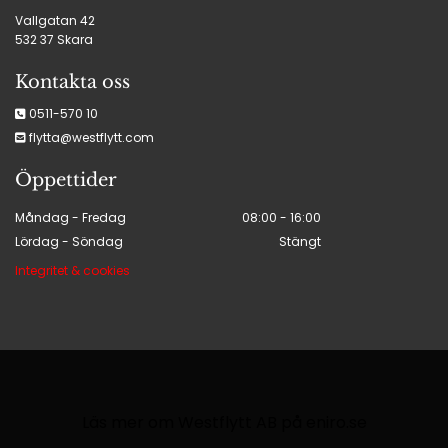
Vallgatan 42
532 37
Skara
Kontakta oss
0511-570 10

flytta@westflytt.com

Öppettider
Måndag - Fredag
08:00 - 16:00
Lördag - Söndag
Stängt
Integritet & cookies
Läs mer om Westflytt AB på eniro.se