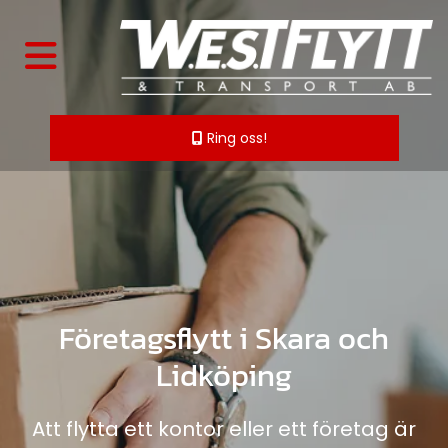
Ring oss!
Företagsflytt i Skara och
Lidköping
Att flytta ett kontor eller ett företag är