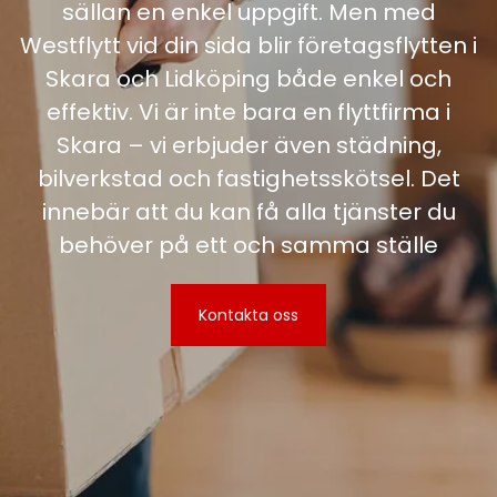
sällan en enkel uppgift. Men med
Westflytt vid din sida blir företagsflytten i
Skara och Lidköping både enkel och
effektiv. Vi är inte bara en flyttfirma i
Skara – vi erbjuder även städning,
bilverkstad och fastighetsskötsel. Det
innebär att du kan få alla tjänster du
behöver på ett och samma ställe
Kontakta oss